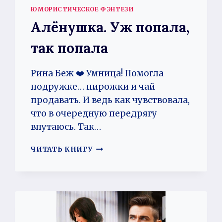
ЮМОРИСТИЧЕСКОЕ ФЭНТЕЗИ
Алёнушка. Уж попала,
так попала
Рина Беж ❤️ Умница! Помогла
подружке… пирожки и чай
продавать. И ведь как чувствовала,
что в очередную передрягу
впутаюсь. Так…
АЛЁНУШКА.
ЧИТАТЬ КНИГУ
УЖ
ПОПАЛА,
ТАК
ПОПАЛА