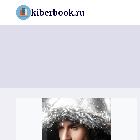
Перейти
kiberbook.ru
к
содержимому