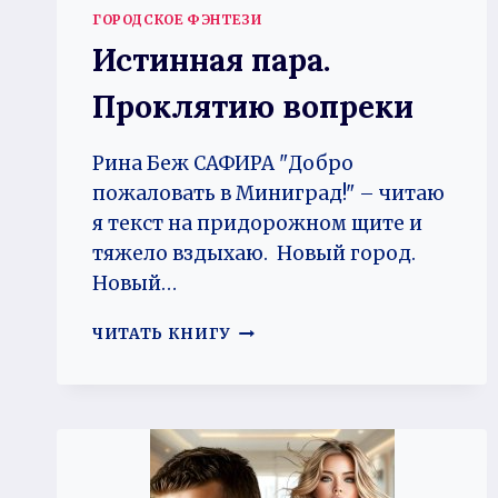
ГОРОДСКОЕ ФЭНТЕЗИ
Истинная пара.
Проклятию вопреки
Рина Беж САФИРА "Добро
пожаловать в Миниград!" – читаю
я текст на придорожном щите и
тяжело вздыхаю. Новый город.
Новый…
ИСТИННАЯ
ЧИТАТЬ КНИГУ
ПАРА.
ПРОКЛЯТИЮ
ВОПРЕКИ