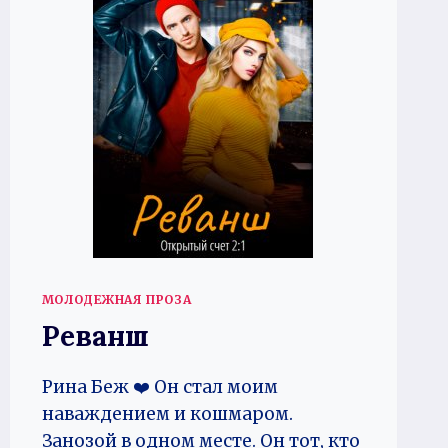
МОЛОДЕЖНАЯ ПРОЗА
Реванш
Рина Беж ❤️ Он стал моим
наваждением и кошмаром.
Занозой в одном месте. Он тот, кто