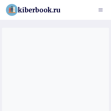
Перейти
kiberbook.ru
к
содержимому